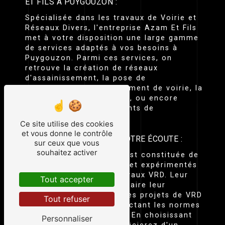
ET FILS À PUYGOUZON :
Spécialisée dans les travaux de Voirie et
Réseaux Divers, l'entreprise Azam Et Fils
met à votre disposition une large gamme
de services adaptés à vos besoins à
Puygouzon. Parmi ces services, on
retrouve la création de réseaux
d'assainissement, la pose de
canalisations, l'aménagement de voirie, la
construction de parkings, ou encore
l'installation d'équipements de
signalisation.
Ce site utilise des cookies
et vous donne le contrôle
DES EXPERTS EN VRD À VOTRE ÉCOUTE :
sur ceux que vous
souhaitez activer
L'équipe d'Azam Et Fils est constituée de
professionnels qualifiés et expérimentés
dans le domaine des travaux VRD. Leur
Tout accepter
expertise et leur savoir-faire leur
permettent de réaliser des projets de VRD
Tout refuser
de qualité, tout en respectant les normes
en vigueur à Puygouzon. En choisissant
Personnaliser