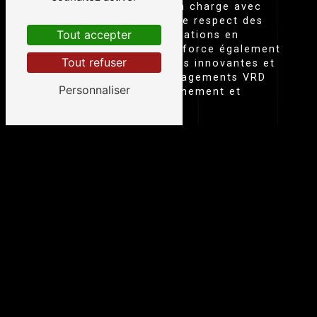
Chaque projet est pris en charge avec
sérieux et rigueur, dans le respect des
Tout accepter
normes et des réglementations en
vigueur. L'entreprise s'efforce également
Tout refuser
de proposer des solutions innovantes et
durables, pour des aménagements VRD
Personnaliser
respectueux de l'environnement et
pérennes dans le temps.
DES RÉALISATIONS EXEMPLAIRES À TARN
Azam Et Fils a déjà réalisé de nombreux
projets VRD à Tarn, avec succès. Que ce
soit pour des collectivités locales, des
entreprises ou des particuliers,
l'entreprise a su démontrer son expertise
et sa capacité à mener à bien des travaux
de grande envergure. Chaque chantier est
suivi de près par une équipe compétente,
garantissant un suivi attentif et des
résultats impeccables.
CONTACTEZ AZAM ET FILS POUR VOS