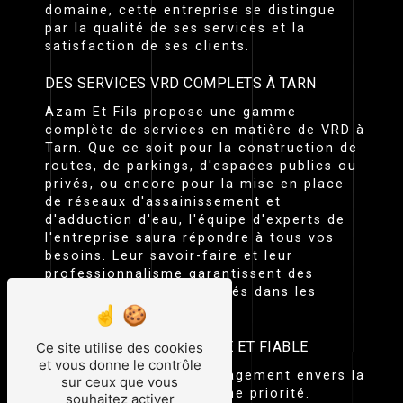
domaine, cette entreprise se distingue
par la qualité de ses services et la
satisfaction de ses clients.
DES SERVICES VRD COMPLETS À TARN
Azam Et Fils propose une gamme
complète de services en matière de VRD à
Tarn. Que ce soit pour la construction de
routes, de parkings, d'espaces publics ou
privés, ou encore pour la mise en place
de réseaux d'assainissement et
d'adduction d'eau, l'équipe d'experts de
l'entreprise saura répondre à tous vos
besoins. Leur savoir-faire et leur
professionnalisme garantissent des
travaux de qualité, réalisés dans les
délais prévus.
UNE ENTREPRISE ENGAGÉE ET FIABLE
Ce site utilise des cookies
et vous donne le contrôle
Chez Azam Et Fils, l'engagement envers la
sur ceux que vous
satisfaction client est une priorité.
souhaitez activer