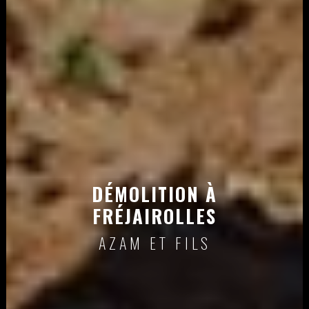
DÉMOLITION À
FRÉJAIROLLES
AZAM ET FILS