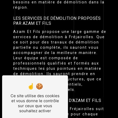
besoins en matière de démolition dans la
région.
LES SERVICES DE DÉMOLITION PROPOSÉS
PAR AZAM ET FILS
Azam Et Fils propose une large gamme de
services de démolition à Fréjairolles. Que
ce soit pour des travaux de démolition
partielle ou complète, ils sauront vous
accompagner de la meilleure manière.
Leur équipe est composée de
professionnels qualifiés et formés aux
techniques les plus pointues en matière
de démolition. Ils sauront prendre en
charge tous types de structures, que ce
soit des bâtiments résidentiels,
commerciaux ou industriels.
Ce site utilise des cookies
LA DÉMARCHE DE TRAVAIL D'AZAM ET FILS
et vous donne le contrôle
sur ceux que vous
L'équipe d'Azam Et Fils à Fréjairolles suit
souhaitez activer
une démarche rigoureuse pour chaque