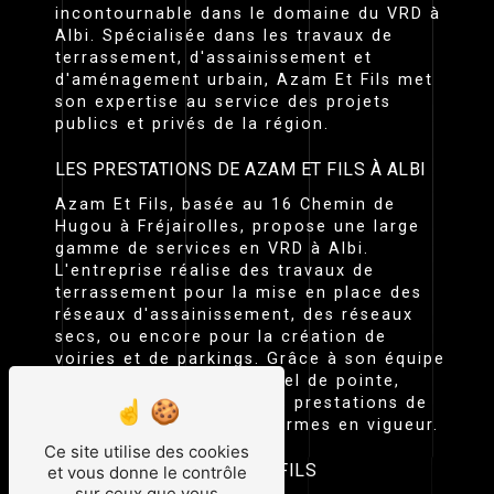
incontournable dans le domaine du VRD à
Albi. Spécialisée dans les travaux de
terrassement, d'assainissement et
d'aménagement urbain, Azam Et Fils met
son expertise au service des projets
publics et privés de la région.
LES PRESTATIONS DE AZAM ET FILS À ALBI
Azam Et Fils, basée au 16 Chemin de
Hugou à Fréjairolles, propose une large
gamme de services en VRD à Albi.
L'entreprise réalise des travaux de
terrassement pour la mise en place des
réseaux d'assainissement, des réseaux
secs, ou encore pour la création de
voiries et de parkings. Grâce à son équipe
qualifiée et à son matériel de pointe,
Azam Et Fils garantit des prestations de
qualité répondant aux normes en vigueur.
Ce site utilise des cookies
L'EXPERTISE DE AZAM ET FILS
et vous donne le contrôle
sur ceux que vous