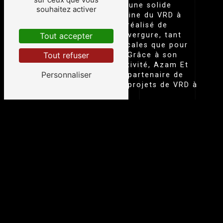
Azam Et Fils bénéficie d'une solide
souhaitez activer
expérience dans le domaine du VRD à
Albi. L'entreprise a déjà réalisé de
nombreux chantiers d'envergure, tant
Tout accepter
pour des collectivités locales que pour
Tout refuser
des entreprises privées. Grâce à son
savoir-faire et à sa réactivité, Azam Et
Personnaliser
Fils s'impose comme un partenaire de
confiance pour tous les projets de VRD à
Albi.
LA QUALITÉ DES RÉALISATIONS DE AZAM ET
FILS
Azam Et Fils accorde une importance
particulière à la qualité de ses
réalisations en VRD à Albi. Soucieuse de
satisfaire pleinement ses clients,
l'entreprise veille à respecter les délais et
les exigences techniques des projets qui
lui sont confiés. Que ce soit pour des
travaux de terrassement,
d'assainissement ou d'aménagement