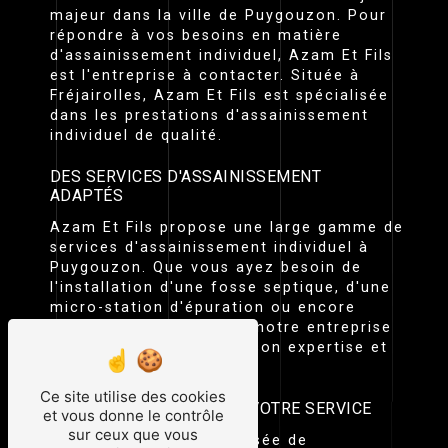
majeur dans la ville de Puygouzon. Pour
répondre à vos besoins en matière
d'assainissement individuel, Azam Et Fils
est l'entreprise à contacter. Située à
Fréjairolles, Azam Et Fils est spécialisée
dans les prestations d'assainissement
individuel de qualité.
DES SERVICES D'ASSAINISSEMENT
ADAPTÉS
Azam Et Fils propose une large gamme de
services d'assainissement individuel à
Puygouzon. Que vous ayez besoin de
l'installation d'une fosse septique, d'une
micro-station d'épuration ou encore
d'une vidange régulière, notre entreprise
met à votre disposition son expertise et
son professionnalisme.
Ce site utilise des cookies
UNE ÉQUIPE QUALIFIÉE À VOTRE SERVICE
et vous donne le contrôle
sur ceux que vous
Notre équipe est composée de