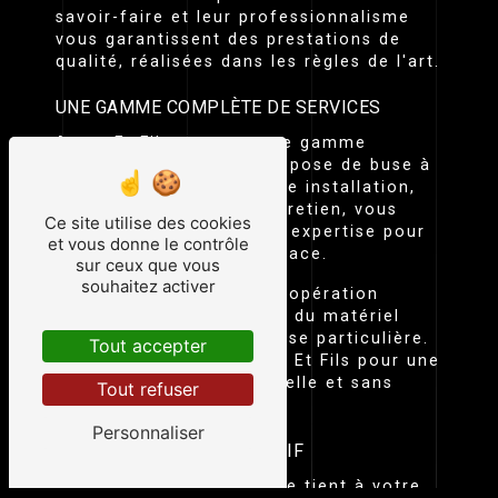
savoir-faire et leur professionnalisme
vous garantissent des prestations de
qualité, réalisées dans les règles de l'art.
UNE GAMME COMPLÈTE DE SERVICES
Azam Et Fils propose une gamme
complète de services de pose de buse à
Albi. Que ce soit pour une installation,
une réparation ou un entretien, vous
Ce site utilise des cookies
pouvez compter sur leur expertise pour
et vous donne le contrôle
un travail soigné et efficace.
sur ceux que vous
souhaitez activer
La pose de buse est une opération
importante qui nécessite du matériel
spécifique et une expertise particulière.
Tout accepter
Faites confiance à Azam Et Fils pour une
intervention professionnelle et sans
Tout refuser
faille.
Personnaliser
UN SERVICE CLIENT RÉACTIF
L'équipe d'Azam Et Fils se tient à votre