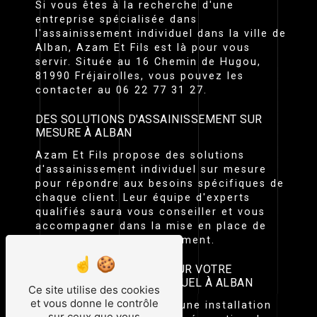
Si vous êtes à la recherche d'une
entreprise spécialisée dans
l'assainissement individuel dans la ville de
Alban, Azam Et Fils est là pour vous
servir. Située au 16 Chemin de Hugou,
81990 Fréjairolles, vous pouvez les
contacter au 06 22 77 31 27.
DES SOLUTIONS D'ASSAINISSEMENT SUR
MESURE À ALBAN
Azam Et Fils propose des solutions
d'assainissement individuel sur mesure
pour répondre aux besoins spécifiques de
chaque client. Leur équipe d'experts
qualifiés saura vous conseiller et vous
accompagner dans la mise en place de
votre projet d'assainissement.
DES SERVICES VARIÉS POUR VOTRE
ASSAINISSEMENT INDIVIDUEL À ALBAN
Ce site utilise des cookies
et vous donne le contrôle
Que vous ayez besoin d'une installation
sur ceux que vous