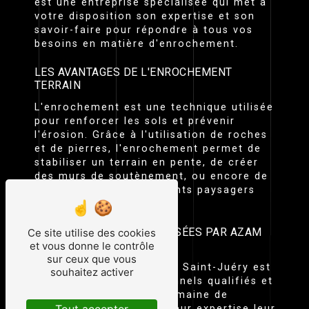
est une entreprise spécialisée qui met à
votre disposition son expertise et son
savoir-faire pour répondre à tous vos
besoins en matière d'enrochement.
LES AVANTAGES DE L'ENROCHEMENT
TERRAIN
L'enrochement est une technique utilisée
pour renforcer les sols et prévenir
l'érosion. Grâce à l'utilisation de roches
et de pierres, l'enrochement permet de
stabiliser un terrain en pente, de créer
des murs de soutènement, ou encore de
réaliser des aménagements paysagers
esthétiques.
LES PRESTATIONS PROPOSÉES PAR AZAM
Ce site utilise des cookies
ET FILS À SAINT-JUÉRY
et vous donne le contrôle
sur ceux que vous
L'équipe d'Azam Et Fils à Saint-Juéry est
souhaitez activer
constituée de professionnels qualifiés et
expérimentés dans le domaine de
l'enrochement terrain. Leur expertise leur