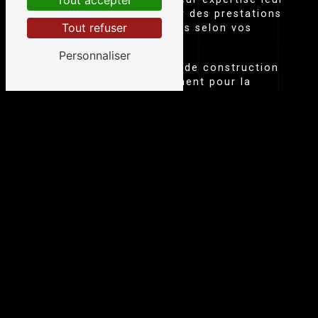
Tout accepter
permet de vous proposer des prestations
Tout refuser
de qualité, personnalisées selon vos
besoins et vos attentes.
Personnaliser
Que vous ayez un projet de construction
nécessitant un enrochement pour la
stabilisation du sol, ou que vous
souhaitiez aménager votre jardin avec
des éléments en roche, Azam Et Fils
saura vous apporter des solutions
adaptées et durables.
CONTACTEZ AZAM ET FILS POUR VOTRE
PROJET D'ENROCHEMENT TERRAIN À SAINT-
JUÉRY
Si vous recherchez un professionnel de
confiance pour réaliser vos travaux
d'enrochement terrain à Saint-Juéry,
n'hésitez pas à contacter Azam Et Fils.
Leur équipe se tient à votre disposition
pour étudier votre projet, vous conseiller
et vous proposer un devis personnalisé.